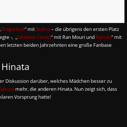
„
Dragonball
“ mit
Bulma
– die übrigens den ersten Platz
gte -, „
Detektiv Conan
“ mit Ran Mouri und
Naruto
“ mit
 den letzten beiden Jahrzehnten eine große Fanbase
Hinata
r Diskussion darüber, welches Mädchen besser zu
Sakura
mehr, die anderen Hinata. Nun zeigt sich, dass
klaren Vorsprung hatte!