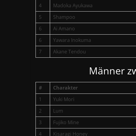
4
Madoka Ayukawa
5
Shampoo
6
Ai Amano
6
Yawara Inokuma
7
Akane Tendou
Männer zw
#
Charakter
1
Yuki Mori
2
Lum
3
Fujiko Mine
4
Kisaragi Honey