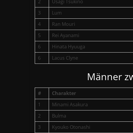
2
Usagi Tsukino
3
Lum
4
Ran Mouri
5
Rei Ayanami
6
Hinata Hyuuga
6
Lacus Clyne
Männer zw
#
Charakter
1
Minami Asakura
2
Bulma
3
Kyouko Otonashi