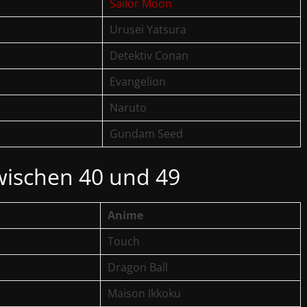
Sailor Moon
Urusei Yatsura
Detektiv Conan
Evangelion
Naruto
Gundam Seed
ischen 40 und 49
Anime
Touch
Dragon Ball
Maison Ikkoku