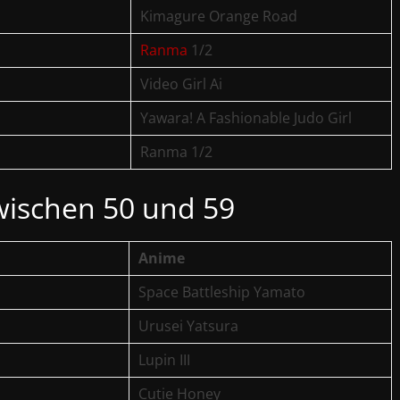
Kimagure Orange Road
Ranma
1/2
Video Girl Ai
Yawara! A Fashionable Judo Girl
Ranma 1/2
ischen 50 und 59
Anime
Space Battleship Yamato
Urusei Yatsura
Lupin III
Cutie Honey