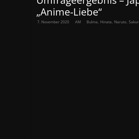
„Anime-Liebe“
,
,
,
7. November 2020
AM
Bulma
Hinata
Naruto
Sakur