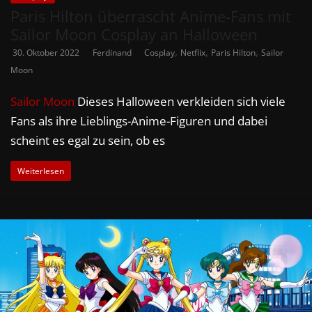
Paris Hilton überrascht Anime-Fans mit
Sailor Moon Cosplay an Halloween
,
,
,
30. Oktober 2022
Ferdinand
Cosplay
Netflix
Paris Hilton
Sailor
Moon
Sailor Moon
Dieses Halloween verkleiden sich viele
Fans als ihre Lieblings-Anime-Figuren und dabei
scheint es egal zu sein, ob es
Weiterlesen