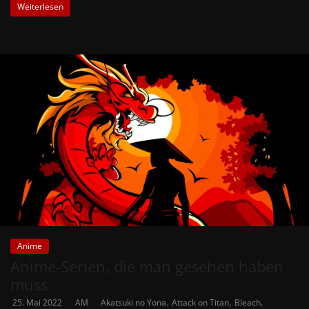
Weiterlesen
Anime
Anime-Serien, die man gesehen haben
muss
,
,
,
25. Mai 2022
AM
Akatsuki no Yona
Attack on Titan
Bleach