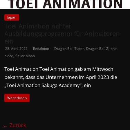
Japan
Toei Animation richtet
Ausbildungsprogramm für Animatoren
ein
,
,
28. April 2022
Redaktion
Dragon Ball Super
Dragon Ball Z
one
,
piece
Sailor Moon
Toei Animation Toei Animation gab am Mittwoch
bekannt, dass das Unternehmen im April 2023 die
„Toei Animation Sakuga Academy“, ein
Weiterlesen
← Zurück