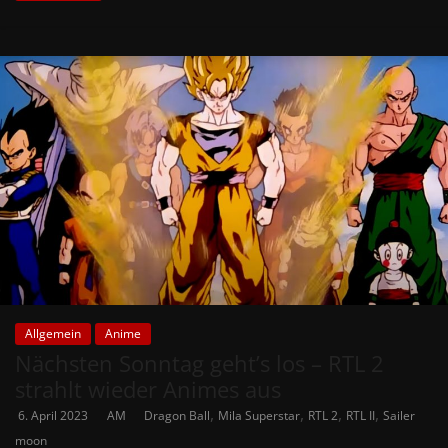
Allgemein
Anime
Nächsten Sonntag geht’s los – RTL 2
strahlt wieder Animes aus
,
,
,
,
6. April 2023
AM
Dragon Ball
Mila Superstar
RTL 2
RTL II
Sailer
moon