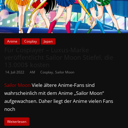
Anime
Cosplay
Japan
Für Cosplayer – Luxus-Marke
veröffentlicht Sailor Moon Stiefel, die
13.000$ kosten
,
14. Juli 2022
AM
Cosplay
Sailor Moon
Sailor Moon
Viele ältere Anime-Fans sind
wahrscheinlich mit dem Anime „Sailor Moon“
aufgewachsen. Daher liegt der Anime vielen Fans
noch
Weiterlesen