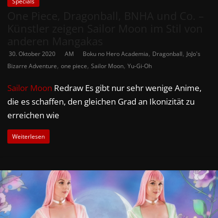
Specials
One Piece, Dragonball, BNHA und Co. –
Künstler zeigen Sailor Moon im Stil von
anderen Mangakas
,
,
30. Oktober 2020
AM
Boku no Hero Academia
Dragonball
JoJo's
,
,
,
Bizarre Adventure
one piece
Sailor Moon
Yu-Gi-Oh
Sailor Moon
Redraw Es gibt nur sehr wenige Anime,
die es schaffen, den gleichen Grad an Ikonizität zu
erreichen wie
Weiterlesen