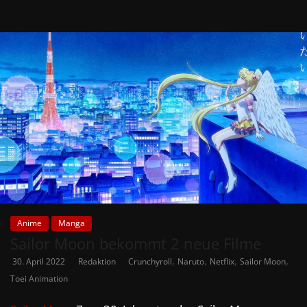
Anime
Manga
Sailor Moon bekommt 2 neue Filme
,
,
,
,
30. April 2022
Redaktion
Crunchyroll
Naruto
Netflix
Sailor Moon
Toei Animation