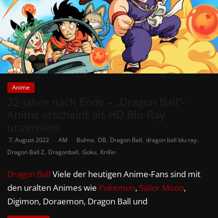
Anime
22 Jahre nach Ende – „Dragon Ball“-
Anime erscheint als HD Blu-Ray
unzensiert
,
,
,
,
7. August 2022
AM
Bulma
DB
Dragon Ball
dragon ball blu ray
,
,
,
Dragon Ball Z
Dragonball
Goku
Krillin
Dragon Ball
Viele der heutigen Anime-Fans sind mit
den uralten Animes wie
Pokemon
,
Sailor Moon
,
Digimon, Doraemon, Dragon Ball und