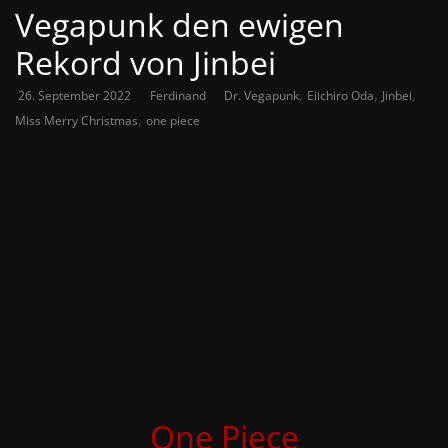
Vegapunk den ewigen
Rekord von Jinbei
,
,
,
26. September 2022
Ferdinand
Dr. Vegapunk
Eiichiro Oda
Jinbei
,
Miss Merry Christmas
one piece
One Piece