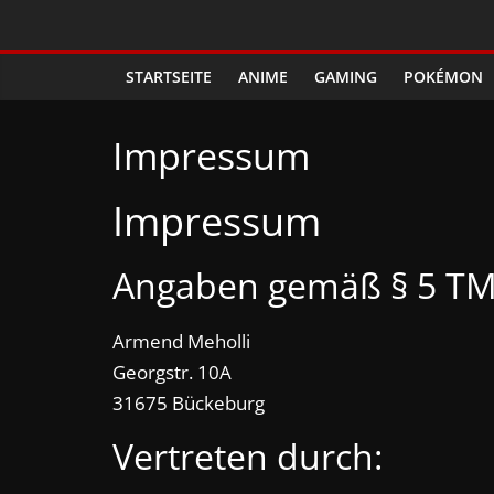
Zum
Phanimenal
Inhalt
springen
STARTSEITE
ANIME
GAMING
POKÉMON
–
Impressum
Täglich
Impressum
interessante
Anime
Angaben gemäß § 5 TM
News
Armend Meholli
Georgstr. 10A
und
31675 Bückeburg
Vertreten durch:
Gaming