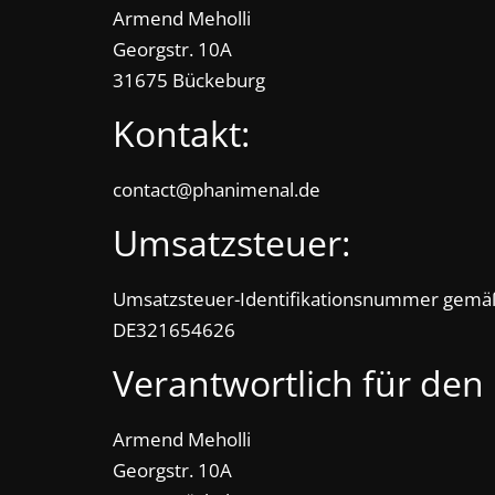
Armend Meholli
News
Georgstr. 10A
31675 Bückeburg
Auf
Phanimenal
Kontakt:
findest
du
contact@phanimenal.de
die
aktuellsten
Umsatzsteuer:
Anime-
News
aus
Umsatzsteuer-Identifikationsnummer gemäß
Japan
DE321654626
und
Verantwortlich für den 
Deutschland
Armend Meholli
Georgstr. 10A