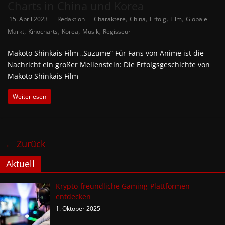
Charts in China und Korea
,
,
,
,
15. April 2023
Redaktion
Charaktere
China
Erfolg
Film
Globale
,
,
,
,
Markt
Kinocharts
Korea
Musik
Regisseur
Makoto Shinkais Film „Suzume“ Für Fans von Anime ist die
Nachricht ein großer Meilenstein: Die Erfolgsgeschichte von
Makoto Shinkais Film
Weiterlesen
← Zurück
Aktuell
Krypto-freundliche Gaming-Plattformen
entdecken
1. Oktober 2025