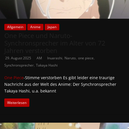
Allgemein
Anime
Japan
One Piece und Naruto-
Synchronsprecher im Alter von 72
Jahren verstorben
,
,
,
29. August 2025
AM
Inuarashi
Naruto
one piece
,
Synchronsprecher
Takaya Hashi
One Piece
-Stimme verstorben Es gibt leider eine traurige
Nachricht aus der Welt des Anime: Der Synchronsprecher
Takaya Hashi, u.a. bekannt
Weiterlesen