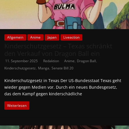
Allgemein
Anime
Japan
Liveaction
Kinderschutzgesetz – Texas schränkt
den Verkauf von Dragon Ball ein
,
,
11. September 2025
Redaktion
Anime
Dragon Ball
,
,
Kinderschutzgesetz
Manga
Senate Bill 20
Kinderschutzgesetz in Texas Der US-Bundesstaat Texas geht
wieder gegen Medien vor. Durch ein neues Bundesgesetz,
das dem Kampf gegen kinderschädliche
Weiterlesen