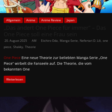
Allgemein
Anime
Anime Review
Japan
„Das ändert One Piece für immer“ – Das
One Piece soll eine Frau sein
,
,
,
20. August 2025
AM
Eiichiro Oda
Manga-Serie
Nefertari D. Lili
one
,
,
piece
Shakky
Theorie
One Piece
Eine neue Theorie zur beliebten Manga-Serie „One
Piece“ wirbelt die Fanseele auf. Die Theorie, die vom
bekannten One
Weiterlesen