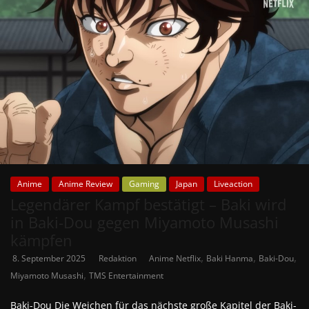
Anime
Anime Review
Gaming
Japan
Liveaction
Legendärer Kampf bestätigt – Baki wird
in Baki-Dou gegen Miyamoto Musashi
kämpfen
,
,
,
8. September 2025
Redaktion
Anime Netflix
Baki Hanma
Baki-Dou
,
Miyamoto Musashi
TMS Entertainment
Baki-Dou Die Weichen für das nächste große Kapitel der Baki-