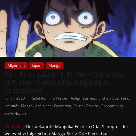
Allgemein
Japan
Manga
One Piece pausiert: Eiichiro Oda muss
sich einer notwendigen Operation
unterziehen
,
,
,
,
6. Juni 2023
Redaktion
5 Weisen
Astigmatismus
Eiichiro Oda
Fans
,
,
,
,
,
,
,
Identität
Manga
one piece
Operation
Pause
Reverie
Shaman King
Spirit Fission
One Piece
Der bekannte Mangaka Eiichiro Oda, Schöpfer der
weltweit erfolgreichen Manga-Serie One Piece, hat