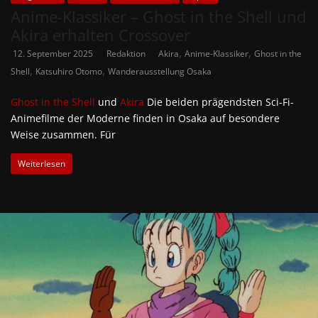
Anime-Klassiker – Ghost in the Shell und
Akira erhalten Crossover
,
,
12. September 2025
Redaktion
Akira
Anime-Klassiker
Ghost in the
,
,
Shell
Katsuhiro Otomo
Wanderausstellung Osaka
Ghost in the Shell
und
Akira
Die beiden prägendsten Sci-Fi-
Animefilme der Moderne finden in Osaka auf besondere
Weise zusammen. Für
Weiterlesen