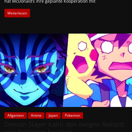
hat McDonald’s ihre geplante Kooperation mit
Weiterlesen
Allgemein
Anime
Japan
Pokemon
Demon Slayer kann den ewigen Rekord
von Pokemon brechen