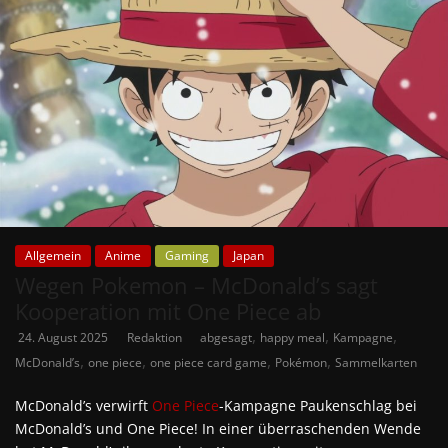
Allgemein
Anime
Gaming
Japan
Wegen Pokemon – McDonald’s sagt
Kooperation mit One Piece ab
,
,
,
24. August 2025
Redaktion
abgesagt
happy meal
Kampagne
,
,
,
,
McDonald’s
one piece
one piece card game
Pokémon
Sammelkarten
McDonald’s verwirft
One Piece
-Kampagne Paukenschlag bei
McDonald’s und One Piece! In einer überraschenden Wende