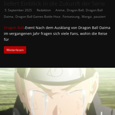
liefert Einblick in die Zukunft der Serie
,
,
5. September 2025
Redaktion
Anime
Dragon Ball
Dragon Ball
,
,
,
,
Daima
Dragon Ball Games Battle Hour
Fortsetzung
Manga
pausiert
Dragon Ball
-Event Nach dem Ausklang von Dragon Ball Daima
im vergangenen Jahr fragen sich viele Fans, wohin die Reise
für
Weiterlesen