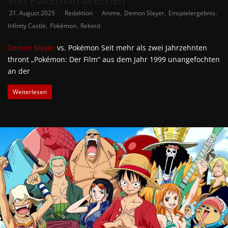
,
,
,
21. August 2025
Redaktion
Anime
Demon Slayer
Einspielergebnis
,
,
Infinity Castle
Pokémon
Rekord
Demon Slayer
vs. Pokémon Seit mehr als zwei Jahrzehnten
thront „Pokémon: Der Film“ aus dem Jahr 1999 unangefochten
an der
Weiterlesen