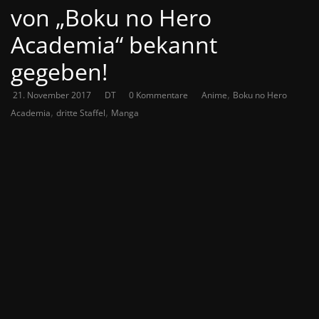
von „Boku no Hero
Academia“ bekannt
gegeben!
,
21. November 2017
DT
0 Kommentare
Anime
Boku no Hero
,
,
Academia
dritte Staffel
Manga