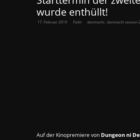
wurde enthüllt!
,
17. Februar 2019
Faith
danmachi
danmachi season 
Auf der Kinopremiere von
Dungeon ni De