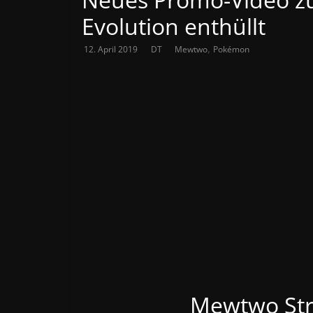
Evolution enthüllt
,
12. April 2019
DT
Mewtwo
Pokémon
Mewtwo Stri