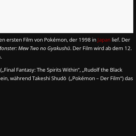
 den ersten Film von Pokémon, der 1998 in
Japan
lief. Der
Monster: Mew Two no Gyakushū
. Der Film wird ab dem 12.
.
inal Fantasy: The Spirits Within“, „Rudolf the Black
 sein, während Takeshi Shudō („Pokémon – Der Film“) das