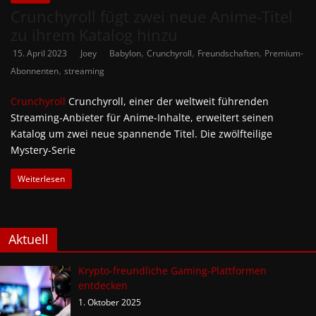
Crunchyroll fügt zwei neue Anime-Titel
zu ihrem Katalog hinzu
,
,
,
15. April 2023
Joey
Babylon
Crunchyroll
Freundschaften
Premium-
,
Abonnenten
streaming
Crunchyroll
Crunchyroll, einer der weltweit führenden
Streaming-Anbieter für Anime-Inhalte, erweitert seinen
Katalog um zwei neue spannende Titel. Die zwölfteilige
Mystery-Serie
Weiterlesen
Aktuell
Krypto-freundliche Gaming-Plattformen
entdecken
1. Oktober 2025