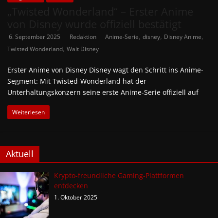
„Twisted Wonderland“ – Erster Anime
von Disney wurde offiziell bestätigt
,
,
,
6. September 2025
Redaktion
Anime-Serie
disney
Disney Anime
,
Twisted Wonderland
Walt Disney
Erster Anime von Disney Disney wagt den Schritt ins Anime-
Segment: Mit Twisted-Wonderland hat der
Unterhaltungskonzern seine erste Anime-Serie offiziell auf
Weiterlesen
Aktuell
Krypto-freundliche Gaming-Plattformen
entdecken
1. Oktober 2025