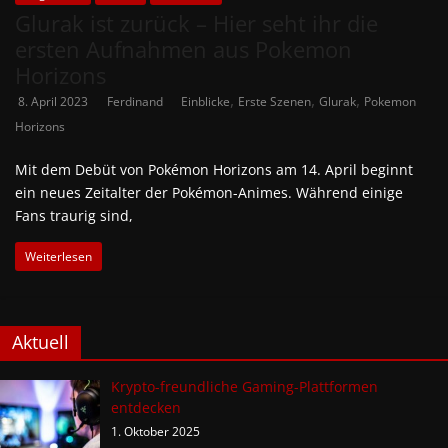
Glurak ist zurück – Hier seht ihr die
ersten Aufnahmen aus Pokemon
Horizons
,
,
,
8. April 2023
Ferdinand
Einblicke
Erste Szenen
Glurak
Pokemon
Horizons
Mit dem Debüt von Pokémon Horizons am 14. April beginnt
ein neues Zeitalter der Pokémon-Animes. Während einige
Fans traurig sind,
Weiterlesen
Aktuell
Krypto-freundliche Gaming-Plattformen
entdecken
1. Oktober 2025