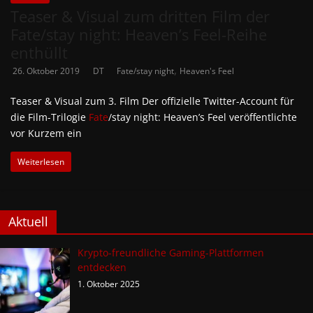
Teaser & Visual zum dritten Film der
Fate/stay night: Heaven’s Feel-Reihe
enthüllt
,
26. Oktober 2019
DT
Fate/stay night
Heaven's Feel
Teaser & Visual zum 3. Film Der offizielle Twitter-Account für
die Film-Trilogie
Fate
/stay night: Heaven’s Feel veröffentlichte
vor Kurzem ein
Weiterlesen
Aktuell
Krypto-freundliche Gaming-Plattformen
entdecken
1. Oktober 2025