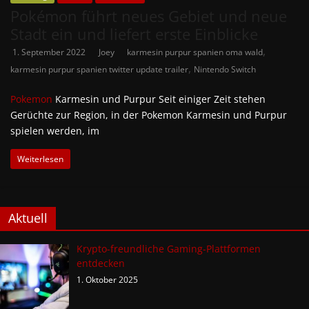
Pokémon führt neues Gebiet und neue
Stadt ein und liefert erste Einblicke
,
1. September 2022
Joey
karmesin purpur spanien oma wald
,
karmesin purpur spanien twitter update trailer
Nintendo Switch
Pokemon
Karmesin und Purpur Seit einiger Zeit stehen
Gerüchte zur Region, in der Pokemon Karmesin und Purpur
spielen werden, im
Weiterlesen
Aktuell
Krypto-freundliche Gaming-Plattformen
entdecken
1. Oktober 2025