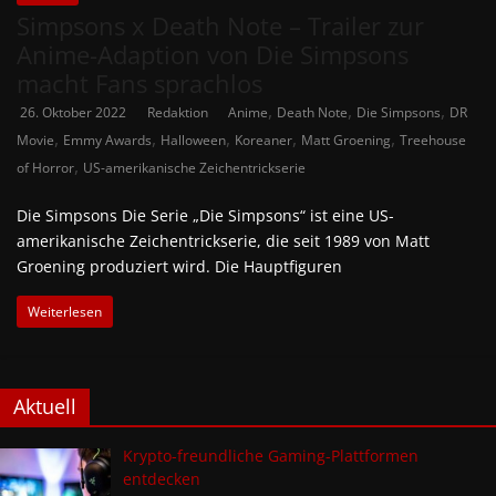
Simpsons x Death Note – Trailer zur
Anime-Adaption von Die Simpsons
macht Fans sprachlos
,
,
,
26. Oktober 2022
Redaktion
Anime
Death Note
Die Simpsons
DR
,
,
,
,
,
Movie
Emmy Awards
Halloween
Koreaner
Matt Groening
Treehouse
,
of Horror
US-amerikanische Zeichentrickserie
Die Simpsons Die Serie „Die Simpsons“ ist eine US-
amerikanische Zeichentrickserie, die seit 1989 von Matt
Groening produziert wird. Die Hauptfiguren
Weiterlesen
Aktuell
Krypto-freundliche Gaming-Plattformen
entdecken