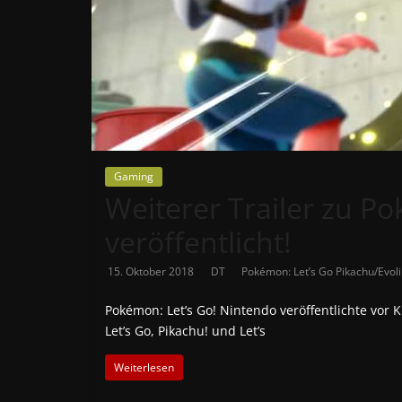
News
Auf
Phanimenal
findest
du
die
aktuellsten
Gaming
Weiterer Trailer zu Po
Anime-
News
veröffentlicht!
aus
Japan
15. Oktober 2018
DT
Pokémon: Let’s Go Pikachu/Evoli
und
Deutschland
Pokémon: Let’s Go! Nintendo veröffentlichte vo
Let’s Go, Pikachu! und Let’s
Weiterlesen