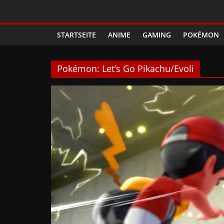
Zum
Phanimenal
Inhalt
springen
STARTSEITE
ANIME
GAMING
POKÉMON
–
Täglich
Pokémon: Let’s Go Pikachu/Evoli
interessante
Anime
News
und
Gaming