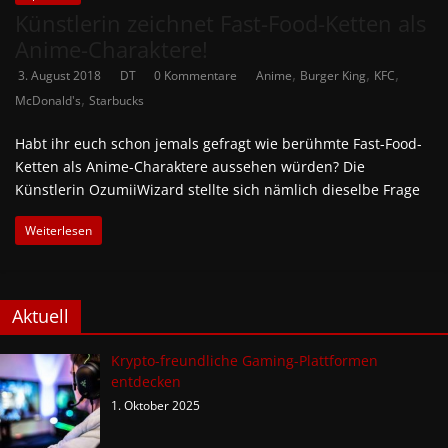
Künstlerin zeichnet Fast-Food-Ketten als
Anime-Charaktere!
,
,
,
3. August 2018
DT
0 Kommentare
Anime
Burger King
KFC
,
McDonald's
Starbucks
Habt ihr euch schon jemals gefragt wie berühmte Fast-Food-
Ketten als Anime-Charaktere aussehen würden? Die
Künstlerin OzumiiWizard stellte sich nämlich dieselbe Frage
Weiterlesen
Aktuell
Krypto-freundliche Gaming-Plattformen
entdecken
1. Oktober 2025