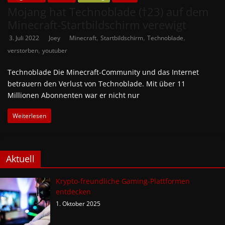
Mojang hat Technoblade (†23) auf dem
Minecraft-Startbildschirm verewigt
,
,
,
3. Juli 2022
Joey
Minecraft
Startbildschirm
Technoblade
,
verstorben
youtuber
Technoblade Die Minecraft-Community und das Internet
betrauern den Verlust von Technoblade. Mit über 11
Millionen Abonnenten war er nicht nur
Weiterlesen
Aktuell
Krypto-freundliche Gaming-Plattformen
entdecken
1. Oktober 2025