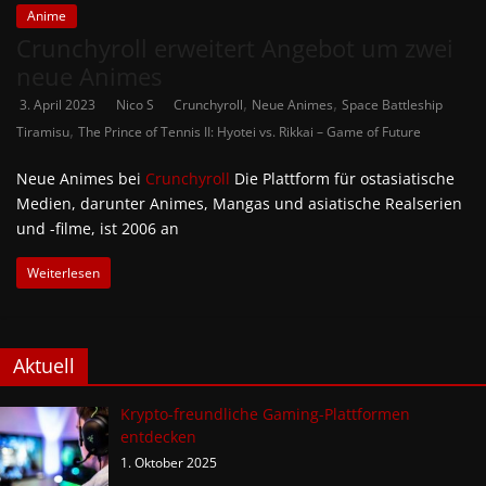
Anime
Crunchyroll erweitert Angebot um zwei
neue Animes
,
,
3. April 2023
Nico S
Crunchyroll
Neue Animes
Space Battleship
,
Tiramisu
The Prince of Tennis II: Hyotei vs. Rikkai – Game of Future
Neue Animes bei
Crunchyroll
Die Plattform für ostasiatische
Medien, darunter Animes, Mangas und asiatische Realserien
und -filme, ist 2006 an
Weiterlesen
Aktuell
Krypto-freundliche Gaming-Plattformen
entdecken
1. Oktober 2025