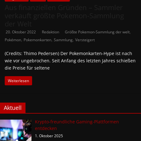
Aus finanziellen Gründen – Sammler
verkauft größte Pokemon-Sammlung
der Welt
,
20. Oktober 2022
Redaktion
Größte Pokemon-Sammlung der welt
,
,
,
Pokémon
Pokemonkarten
Sammlung
Versteigert
(Credits: Thimo Pedersen) Der Pokemonkarten-Hype ist nach
wie vor ungebrochen. Seit Anfang des letzten Jahres schießen
die Preise für seltene
Weiterlesen
Aktuell
Krypto-freundliche Gaming-Plattformen
entdecken
1. Oktober 2025