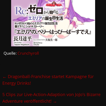
Quelle:
Crunchyroll
←
Dragonball-Franchise startet Kampagne für
Energy Drinks!
5 Clips zur Live-Action-Adaption von JoJo’s Bizarre
Adventure veröffentlicht!
→