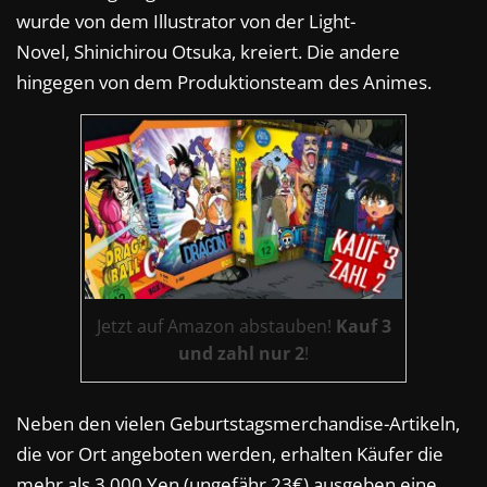
wurde von dem Illustrator von der Light-
Novel,
Shinichirou Otsuka, kreiert. Die andere
hingegen von dem Produktionsteam des Animes.
Jetzt auf Amazon abstauben!
Kauf 3
und zahl nur 2
!
Neben den vielen Geburtstagsmerchandise-Artikeln,
die vor Ort angeboten werden, erhalten Käufer die
mehr als 3.000 Yen (ungefähr 23€) ausgeben eine