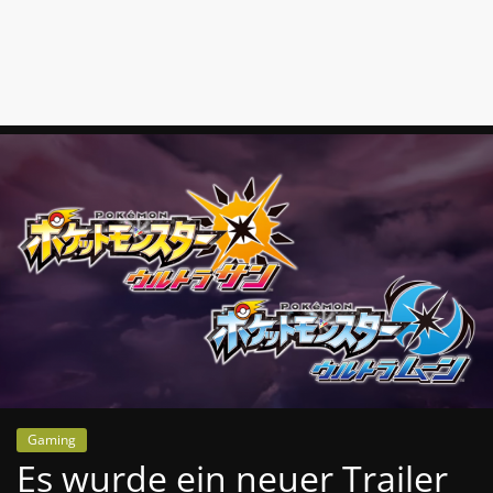
News
Auf
Phanimenal
findest
du
die
aktuellsten
Anime-
News
aus
Japan
und
Deutschland
Gaming
Es wurde ein neuer Trailer