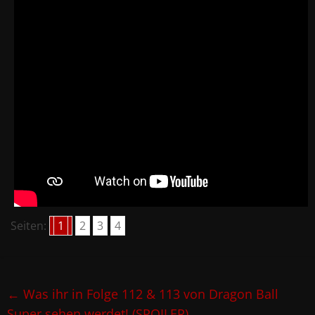
Seiten:
1
2
3
4
←
Was ihr in Folge 112 & 113 von Dragon Ball
Super sehen werdet! (SPOILER)