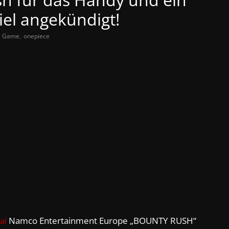
iel angekündigt!
,
,
Game
onepiece
ai
Namco Entertainment Europe „BOUNTY RUSH“