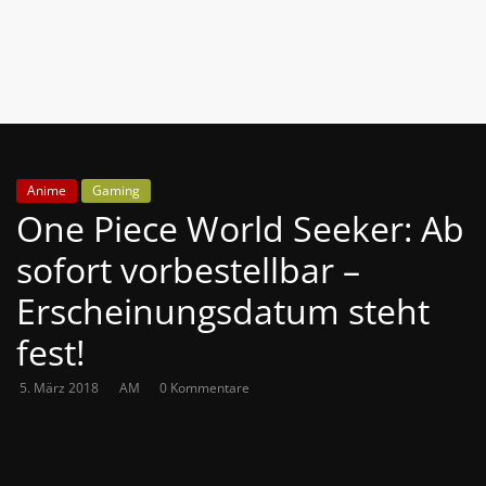
News
Auf
Phanimenal
findest
du
die
Anime
Gaming
aktuellsten
One Piece World Seeker: Ab
Anime-
News
sofort vorbestellbar –
aus
Erscheinungsdatum steht
Japan
und
fest!
Deutschland
5. März 2018
AM
0 Kommentare