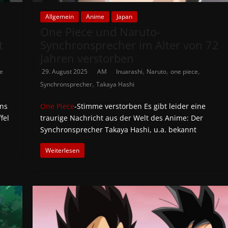
Allgemein
Anime
Japan
One Piece und Naruto-
t
Synchronsprecher im Alter von 72
Jahren verstorben
,
,
,
e
29. August 2025
AM
Inuarashi
Naruto
one piece
,
Synchronsprecher
Takaya Hashi
ans
One Piece
-Stimme verstorben Es gibt leider eine
fel
traurige Nachricht aus der Welt des Anime: Der
Synchronsprecher Takaya Hashi, u.a. bekannt
Weiterlesen