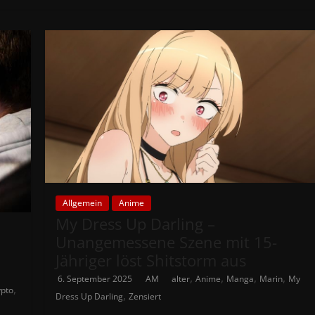
Allgemein
Anime
My Dress Up Darling –
Unangemessene Szene mit 15-
Jähriger löst Shitstorm aus
,
,
,
,
6. September 2025
AM
alter
Anime
Manga
Marin
My
,
ypto
,
Dress Up Darling
Zensiert