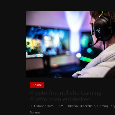
Anime
Krypto-freundliche Gaming-
Plattformen entdecken
,
,
,
1. Oktober 2025
AM
Bitcoin
Blockchain
Gaming
Kr
Solana