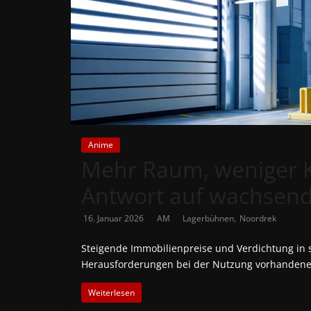
News
Auf
Phanimenal
findest
du
die
aktuellsten
Anime
Anime-
Mehr Raum, weniger K
News
aus
Antwort auf wachsend
Japan
,
16. Januar 2026
AM
Lagerbühnen
Noordrek
und
Deutschland
Steigende Immobilienpreise und Verdichtung in 
Herausforderungen bei der Nutzung vorhandener 
Weiterlesen