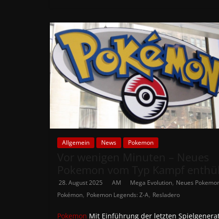
Allgemein
News
Pokemon
Vor wenigen Minuten – Neues
Pokemon vom Typ Kampf enthül
,
28. August 2025
AM
Mega Evolution
Neues Pokemo
,
,
Pokémon
Pokemon Legends: Z-A
Resladero
Pokemon
Mit Einführung der letzten Spielgenera