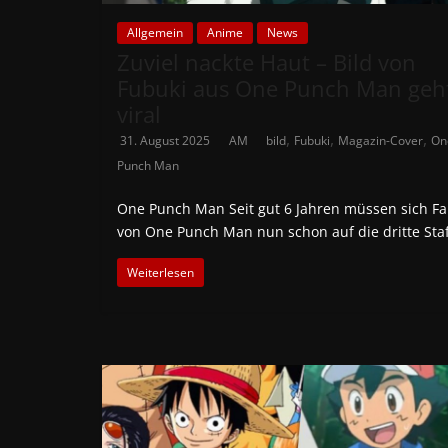
Allgemein
Anime
News
Zuviel nackte Haut – Bild von
Fubuki aus One Punch Man geh
viral
,
,
,
31. August 2025
AM
bild
Fubuki
Magazin-Cover
On
Punch Man
One Punch Man Seit gut 6 Jahren müssen sich F
von One Punch Man nun schon auf die dritte Staf
Weiterlesen