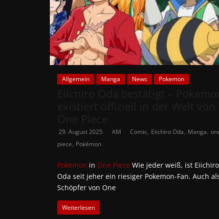
Allgemein
Manga
News
Pokemon
Eiichiro Oda bestätigt – Pokemo
existiert offiziell in der Welt von
One Piece
,
,
,
29. August 2025
AM
Comic
Eiichiro Oda
Manga
on
,
piece
Pokémon
Pokemon
in
One Piece
Wie jeder weiß, ist Eiichiro
Oda seit jeher ein riesiger Pokemon-Fan. Auch al
Schöpfer von One
Weiterlesen