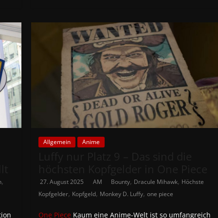
Allgemein
Anime
Luffy nur Platz 9 – Das sind die
lt
höchsten Kopfgelder in One Piece
,
,
,
n
27. August 2025
AM
Bounty
Dracule Mihawk
Höchste
,
,
,
Kopfgelder
Kopfgeld
Monkey D. Luffy
one piece
tion
One Piece
Kaum eine Anime-Welt ist so umfangreich