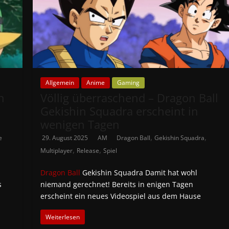
Allgemein
Anime
Gaming
n
Völlig überraschend – Dragon Ball
Gekishin Squadra erscheint in
wenigen Tagen
,
,
e
29. August 2025
AM
Dragon Ball
Gekishin Squadra
,
,
Multiplayer
Release
Spiel
Dragon Ball
Gekishin Squadra Damit hat wohl
s
niemand gerechnet! Bereits in enigen Tagen
erscheint ein neues Videospiel aus dem Hause
Weiterlesen