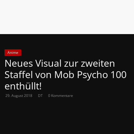
News
Auf
Phanimenal
findest
du
die
Anime
aktuellsten
Neues Visual zur zweiten
Anime-
News
Staffel von Mob Psycho 100
aus
enthüllt!
Japan
und
29. August 2018
DT
0 Kommentare
Deutschland