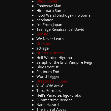
Black Clover
Chainsaw Man
Hinomaru Sumo
Food Wars! Shokugeki no Soma
neo;lation
I’m From Japan
Teenage Renaissance! David
Boruto
We Never Learn
Dr. Stone
act-age
Hunter x Hunter
Hell Warden Higuma
Seraph of the End: Vampire Reign
Blue Exorcist
Platinum End
World Trigger
Dragon Ball Super
Yu-Gi-Oh! Arc-V
Terra Formars
Hell’s Paradise: Jigokuraku
Summertime Render
Nano Hazard
The Sign of Abyss