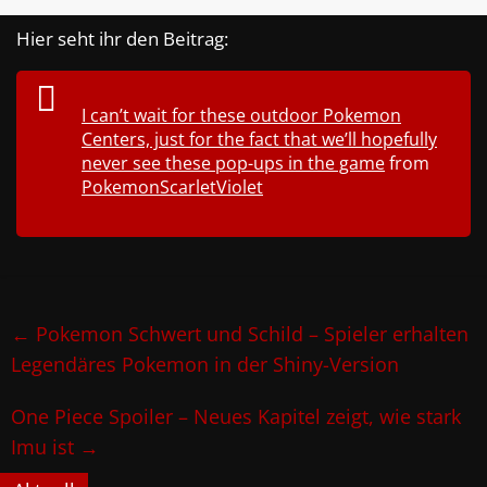
Hier seht ihr den Beitrag:
I can’t wait for these outdoor Pokemon
Centers, just for the fact that we’ll hopefully
never see these pop-ups in the game
from
PokemonScarletViolet
←
Pokemon Schwert und Schild – Spieler erhalten
Legendäres Pokemon in der Shiny-Version
One Piece Spoiler – Neues Kapitel zeigt, wie stark
Imu ist
→