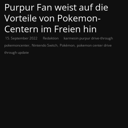
Purpur Fan weist auf die
Vorteile von Pokemon-
Centern im Freien hin
15. September 2022
Redaktion
karmesin purpur drive-through
,
,
,
pokemoncenter
Nintendo Switch
Pokémon
pokemon center drive
through update