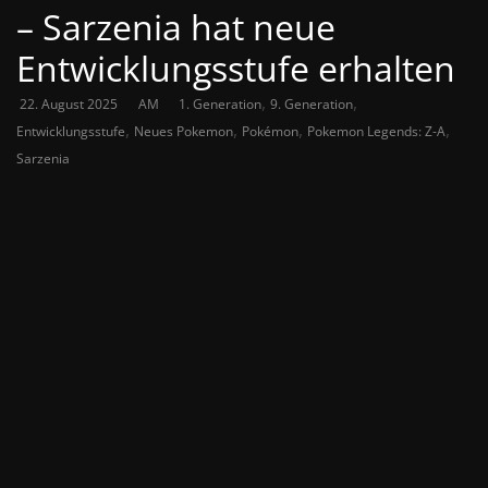
– Sarzenia hat neue
Entwicklungsstufe erhalten
,
,
22. August 2025
AM
1. Generation
9. Generation
,
,
,
,
Entwicklungsstufe
Neues Pokemon
Pokémon
Pokemon Legends: Z-A
Sarzenia