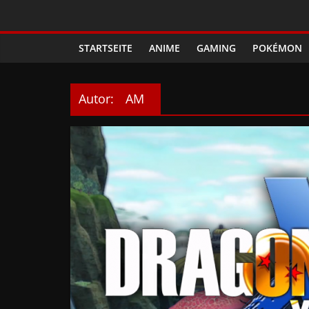
Zum
Phanimenal
Inhalt
springen
STARTSEITE
ANIME
GAMING
POKÉMON
–
Täglich
Autor:
AM
interessante
Anime
News
und
Gaming