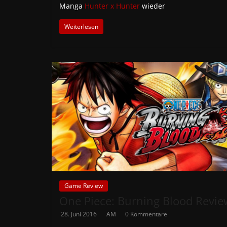
Manga
Hunter x Hunter
wieder
Weiterlesen
Game Review
One Piece: Burning Blood Revie
28. Juni 2016
AM
0 Kommentare