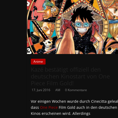
Anime
Kazé bestätigt offiziell den
deutschen Kinostart von One
Piece Film Gold!
17. Juni 2016
AM
0 Kommentare
Vor einigen Wochen wurde durch Cinecitta gelea
dass
One Piece
Film Gold auch in den deutschen
Kinos erscheinen wird. Allerdings