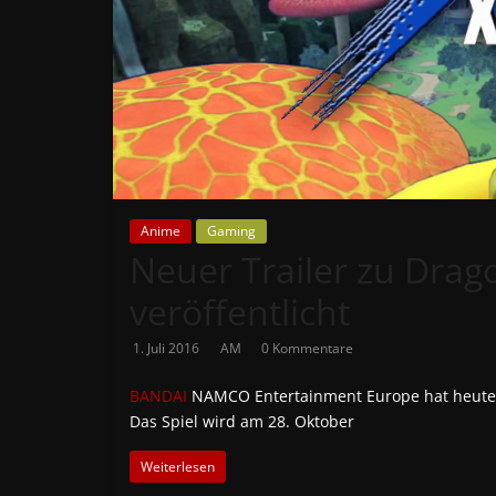
News
Auf
Phanimenal
findest
du
die
aktuellsten
Anime
Gaming
Anime-
Neuer Trailer zu Drag
News
aus
veröffentlicht
Japan
1. Juli 2016
AM
0 Kommentare
und
Deutschland
BANDAI
NAMCO Entertainment Europe hat heute 
Das Spiel wird am 28. Oktober
Weiterlesen