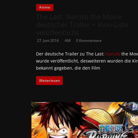
Anime
The Last: Naruto the Movie
deutscher Trailer + Kino-Liste
veröffentlicht
27. Juni 2016
AM
0 Kommentare
Der deutsche Trailer zu The Last:
Naruto
the Mov
wurde veröffentlicht, desweiteren wurden die Ki
bekannt gegeben, die den Film
Weiterlesen