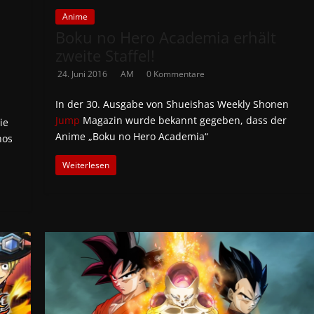
Anime
Boku no Hero Academia erhält
zweite Staffel!
24. Juni 2016
AM
0 Kommentare
In der 30. Ausgabe von Shueishas Weekly Shonen
Jump
Magazin wurde bekannt gegeben, dass der
ie
Anime „Boku no Hero Academia“
nos
Weiterlesen