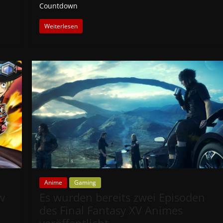
Countdown
Weiterlesen
Anime
Gaming
w
Es wurden bereits zwei Episoden
des Final Fantasy XV Animes