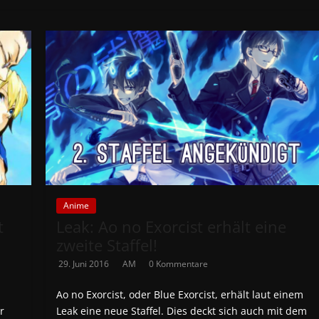
Anime
t
Leak: Ao no Exorcist erhält eine
zweite Staffel!
29. Juni 2016
AM
0 Kommentare
Ao no Exorcist, oder Blue Exorcist, erhält laut einem
r
Leak eine neue Staffel. Dies deckt sich auch mit dem