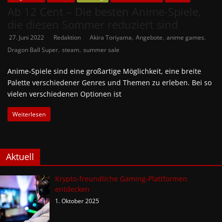
Ab 12 Cent – Die besten Anime-Spiele,
die diesen Sommer reduziert sind
,
,
,
27. Juni 2022
Redaktion
Akira Toriyama
Angebote
anime games
,
,
Dragon Ball Super
steam
summer sale
Anime-Spiele sind eine großartige Möglichkeit, eine breite
Palette verschiedener Genres und Themen zu erleben. Bei so
vielen verschiedenen Optionen ist
Weiterlesen
Aktuell
Krypto-freundliche Gaming-Plattformen
entdecken
1. Oktober 2025