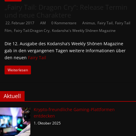
„Fairy Tail: Dragon Cry“: Release Termin
und neue Charaktere
,
,
22. Februar 2017
AM
0 Kommentare
Animus
Fairy Tail
Fairy Tail
,
,
Film
Fairy Tail:Dragon Cry
Kodansha's Weekly Shōnen Magazine
Die 12. Ausgabe des Kodansha’s Weekly Shōnen Magazine
gab in den vergangenen Tagen weitere Informationen über
den neuen
Fairy Tail
Weiterlesen
Aktuell
Krypto-freundliche Gaming-Plattformen
entdecken
1. Oktober 2025