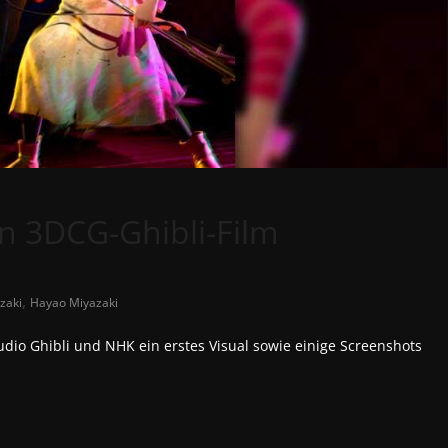
n 3DCG-Ghibli-Film
,
zaki
Hayao Miyazaki
io Ghibli und NHK ein erstes Visual sowie einige Screenshots