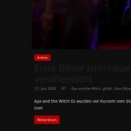
News
Auf
Phanimenal
findest
du
die
aktuellsten
Anime
Erste Bilder zum neue
Anime-
News
veröffentlicht
aus
Japan
,
,
21. Juni 2020
DT
Aya and the Witch
ghibli
Goro Miya
und
Deutschland
Aya and the Witch Es wurden vor Kurzem vom Stud
zum
Weiterlesen