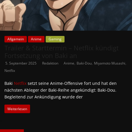
Allgemein
Anime
Gaming
Trailer & Starttermin – Netflix kündigt
Fortsetzung von Baki an
,
,
,
5. September 2025
Redaktion
Anime
Baki-Dou
Miyamoto Musashi
Netflix
Baki
Netflix
setzt seine Anime-Offensive fort und hat den
nächsten Ableger der Baki-Reihe angekündigt: Baki-Dou.
Begleitend zur Ankündigung wurde der
Weiterlesen