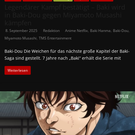
Legendärer Kampf bestätigt – Baki wird
in Baki-Dou gegen Miyamoto Musashi
kämpfen
,
,
,
8. September 2025
Redaktion
Anime Netflix
Baki Hanma
Baki-Dou
,
Miyamoto Musashi
TMS Entertainment
Baki-Dou Die Weichen für das nächste große Kapitel der Baki-
Saga sind gestellt. 7 Jahre nach „Baki“ erhält die Serie mit
Weiterlesen