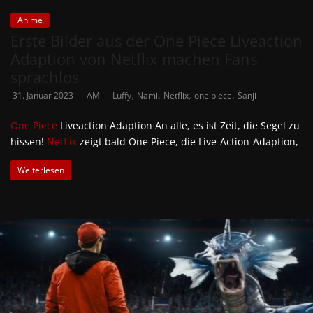
Anime
Erste Bilder aus der One Piece Liveaction
Adaption von Netflix machen Fans
sprachlos
,
,
,
,
31. Januar 2023
AM
Luffy
Nami
Netflix
one piece
Sanji
One Piece
Liveaction Adaption An alle, es ist Zeit, die Segel zu
hissen!
Netflix
zeigt bald One Piece, die Live-Action-Adaption,
Weiterlesen