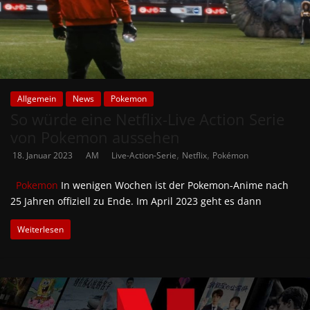
Allgemein
News
Pokemon
So würde eine Netflix-Live Action Serie
von Pokemon aussehen
,
,
18. Januar 2023
AM
Live-Action-Serie
Netflix
Pokémon
Pokemon
In wenigen Wochen ist der Pokemon-Anime nach
25 Jahren offiziell zu Ende. Im April 2023 geht es dann
Weiterlesen