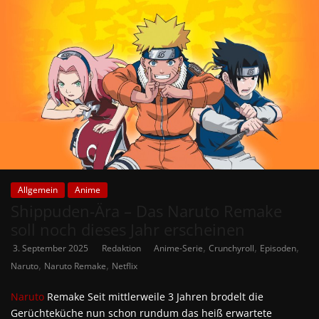
Allgemein
Anime
Shippuden-Ära – Das Naruto Remake
soll noch dieses Jahr erscheinen
,
,
,
3. September 2025
Redaktion
Anime-Serie
Crunchyroll
Episoden
,
,
Naruto
Naruto Remake
Netflix
Naruto
Remake Seit mittlerweile 3 Jahren brodelt die
Gerüchteküche nun schon rundum das heiß erwartete