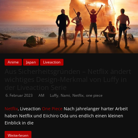
Anime
Japan
Liveaction
Aus Sicherheitsgründen – Netflix ändert
wichtiges Design-Merkmal von Luffy in
der Liveaction Serie
,
,
,
6. Februar 2023
AM
Luffy
Nami
Netflix
one piece
Netflix
‚ Liveaction
One Piece
Nach jahrelanger harter Arbeit
haben Netflix und Eiichiro Oda uns endlich einen kleinen
Einblick in die
Weiterlesen