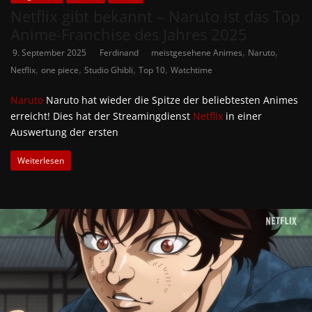
Netflix gibt bekannt – Naruto ist das Top
Anime-Franchise des Jahres 2025
,
,
9. September 2025
Ferdinand
meistgesehene Animes
Naruto
,
,
,
,
Netflix
one piece
Studio Ghibli
Top 10
Watchtime
Naruto
Naruto hat wieder die Spitze der beliebtesten Animes
erreicht! Dies hat der Streamingdienst
Netflix
in einer
Auswertung der ersten
Weiterlesen