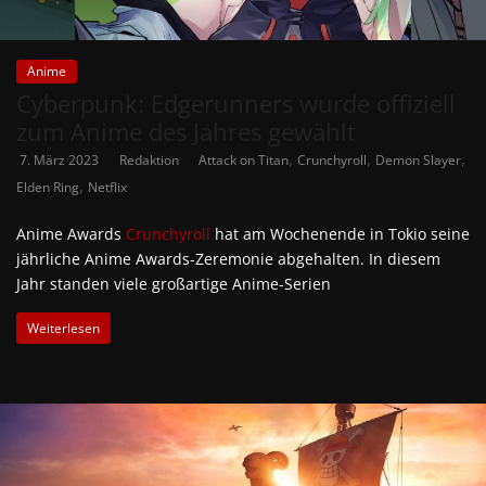
Anime
Cyberpunk: Edgerunners wurde offiziell
zum Anime des Jahres gewählt
,
,
,
7. März 2023
Redaktion
Attack on Titan
Crunchyroll
Demon Slayer
,
Elden Ring
Netflix
Anime Awards
Crunchyroll
hat am Wochenende in Tokio seine
jährliche Anime Awards-Zeremonie abgehalten. In diesem
Jahr standen viele großartige Anime-Serien
Weiterlesen