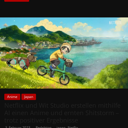
Anime
Japan
Netflix und Wit Studio erstellen mithilfe
AI einen Anime und ernten Shitstorm –
trotz positiver Ergebnisse
,
3. Februar 2023
Redaktion
japan
Netflix