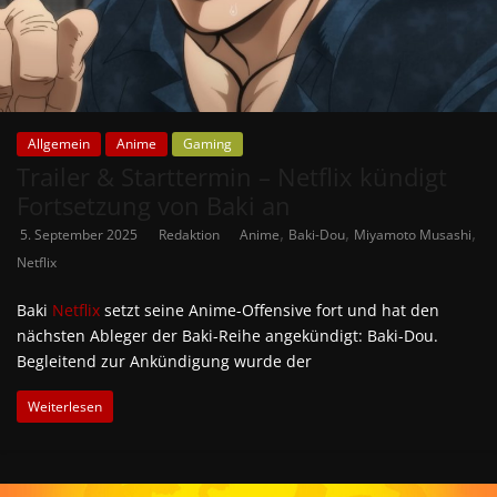
Allgemein
Anime
Gaming
Trailer & Starttermin – Netflix kündigt
Fortsetzung von Baki an
,
,
,
5. September 2025
Redaktion
Anime
Baki-Dou
Miyamoto Musashi
Netflix
Baki
Netflix
setzt seine Anime-Offensive fort und hat den
nächsten Ableger der Baki-Reihe angekündigt: Baki-Dou.
Begleitend zur Ankündigung wurde der
Weiterlesen