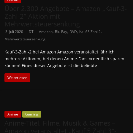
Über 2.300 Angebote – Amazon „Kauf-3-
Zahl-2“-Aktion mit
Mehrwertsteuersenkung
,
,
,
,
3. Juli 2020
DT
Amazon
Blu Ray
DVD
Kauf 3 Zahl 2
Mehrwertsteuersenkung
Kauf-3-Zahl-2 bei Amazon Amazon veranstaltet jährlich
mehrere Aktionen, bei denen Anime-Fans ordentlich sparen
können! Eines dieser Angebote ist die beliebte
Weiterlesen
Anime
Gaming
Anime-Titel, Filme, Musik & Games –
Amazon veranstaltet „Kauf 5 Zahl 3″-