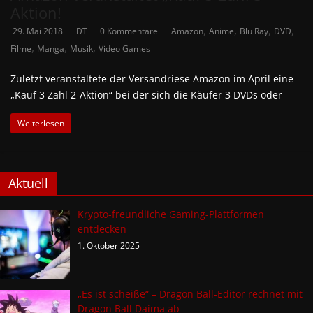
Aktion!
,
,
,
,
29. Mai 2018
DT
0 Kommentare
Amazon
Anime
Blu Ray
DVD
,
,
,
Filme
Manga
Musik
Video Games
Zuletzt veranstaltete der Versandriese Amazon im April eine
„Kauf 3 Zahl 2-Aktion“ bei der sich die Käufer 3 DVDs oder
Weiterlesen
Aktuell
Krypto-freundliche Gaming-Plattformen
entdecken
1. Oktober 2025
„Es ist scheiße“ – Dragon Ball-Editor rechnet mit
Dragon Ball Daima ab