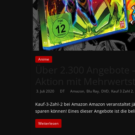
News
Auf
Phanimenal
findest
du
die
aktuellsten
Anime
Über 2.300 Angebote –
Anime-
News
Aktion mit Mehrwerts
aus
Japan
,
,
,
3. Juli 2020
DT
Amazon
Blu Ray
DVD
Kauf 3 Zahl 2
und
Deutschland
Kauf-3-Zahl-2 bei Amazon Amazon veranstaltet j
sparen können! Eines dieser Angebote ist die bel
Weiterlesen