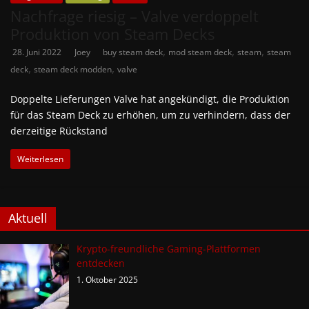
Nachfrage riesig – Valve verdoppelt
Produktion von Steam Decks
,
,
,
28. Juni 2022
Joey
buy steam deck
mod steam deck
steam
steam
,
,
deck
steam deck modden
valve
Doppelte Lieferungen Valve hat angekündigt, die Produktion
für das Steam Deck zu erhöhen, um zu verhindern, dass der
derzeitige Rückstand
Weiterlesen
Aktuell
Krypto-freundliche Gaming-Plattformen
entdecken
1. Oktober 2025