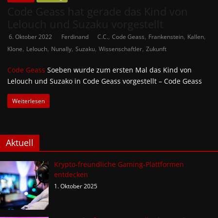
Code Geass hat gerade das Kind von
Lelouch und Suzaku vorgestellt
,
,
,
,
6. Oktober 2022
Ferdinand
C.C.
Code Geass
Frankenstein
Kallen
,
,
,
,
,
Klone
Lelouch
Nunally
Suzaku
Wissenschaftler
Zukunft
Code Geass
Soeben wurde zum ersten Mal das Kind von
Lelouch und Suzako in Code Geass vorgestellt – Code Geass
Weiterlesen
Aktuell
Krypto-freundliche Gaming-Plattformen
entdecken
1. Oktober 2025