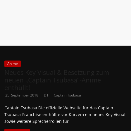
News
Auf
Phanimenal
findest
du
die
aktuellsten
Anime-
Anime
News
Neues Key Visual & Besetzung zum
aus
neuen „Captain Tsubasa“-Anime
Japan
enthüllt!
und
25. September 2018
DT
Captain Tsubasa
Deutschland
Captain Tsubasa Die offizielle Webseite für das Captain
Tsubasa-Franchise enthüllte vor Kurzem ein neues Key Visual
sowie weitere Sprecherrollen für