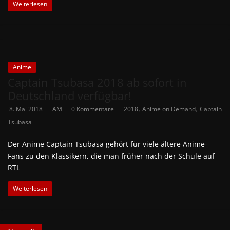
Weiterlesen
Anime
Captain Tsubasa 2018 ab sofort in
Deutschland verfügbar!
,
,
8. Mai 2018
AM
0 Kommentare
2018
Anime on Demand
Captain
Tsubasa
Der Anime Captain Tsubasa gehört für viele ältere Anime-
Fans zu den Klassikern, die man früher nach der Schule auf
RTL
Weiterlesen