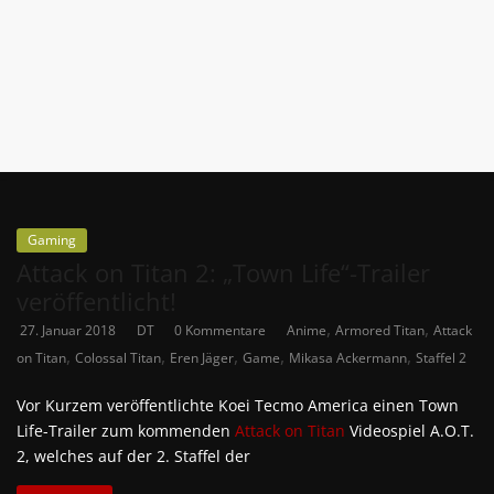
News
Auf
Phanimenal
findest
du
die
aktuellsten
Anime-
Gaming
News
Attack on Titan 2: „Town Life“-Trailer
aus
veröffentlicht!
Japan
,
,
27. Januar 2018
DT
0 Kommentare
Anime
Armored Titan
Attack
und
,
,
,
,
,
on Titan
Colossal Titan
Eren Jäger
Game
Mikasa Ackermann
Staffel 2
Deutschland
Vor Kurzem veröffentlichte Koei Tecmo America einen Town
Life-Trailer zum kommenden
Attack on Titan
Videospiel A.O.T.
2, welches auf der 2. Staffel der