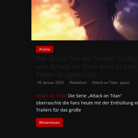
Anime
Der dritte Teil der finalen Staffel
von Attack on Titan wird in zwei
Teilen ausgestrahlt
,
18. Januar 2023
Redaktion
Attack on Titan
japan
Attack on Titan
Die Serie „Attack on Titan“
überraschte die Fans heute mit der Enthüllung e
Trailers für das große
Weiterlesen