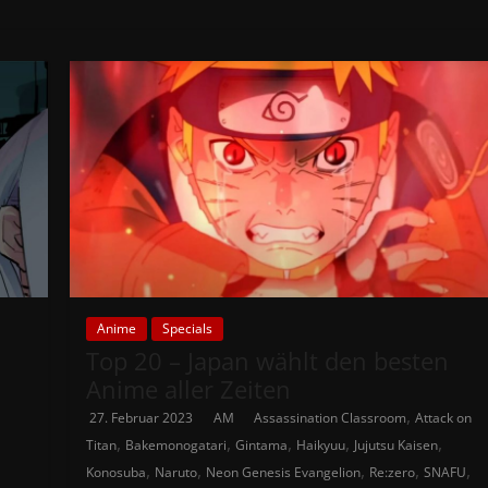
Anime
Specials
Top 20 – Japan wählt den besten
Anime aller Zeiten
,
27. Februar 2023
AM
Assassination Classroom
Attack on
,
,
,
,
,
Titan
Bakemonogatari
Gintama
Haikyuu
Jujutsu Kaisen
,
,
,
,
,
Konosuba
Naruto
Neon Genesis Evangelion
Re:zero
SNAFU