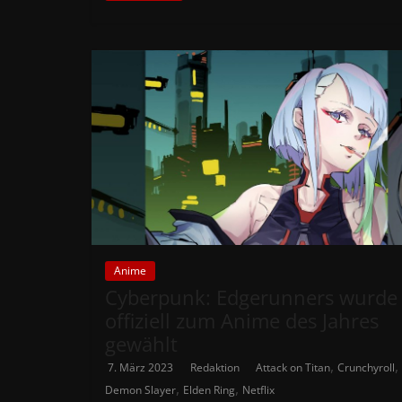
Anime
Cyberpunk: Edgerunners wurde
offiziell zum Anime des Jahres
gewählt
,
,
7. März 2023
Redaktion
Attack on Titan
Crunchyroll
,
,
Demon Slayer
Elden Ring
Netflix