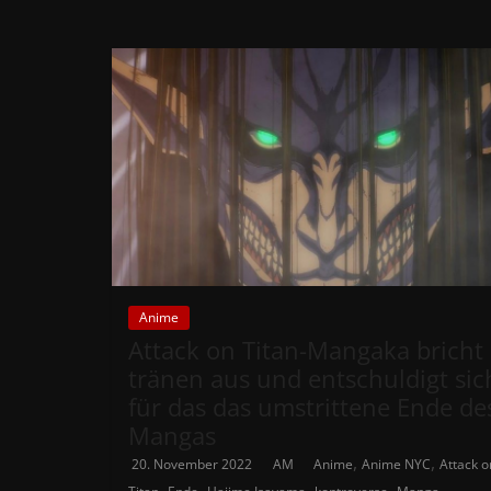
Anime
Attack on Titan-Mangaka bricht 
tränen aus und entschuldigt sic
für das das umstrittene Ende de
Mangas
,
,
20. November 2022
AM
Anime
Anime NYC
Attack o
,
,
,
,