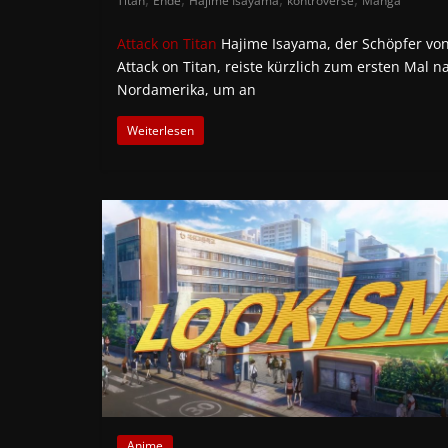
Titan
Ende
Hajime Isayama
kontroverse
Manga
Attack on Titan
Hajime Isayama, der Schöpfer vo
Attack on Titan, reiste kürzlich zum ersten Mal n
Nordamerika, um an
Weiterlesen
Anime