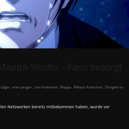
appa-Studio – Fans besorgt
,
,
,
,
,
n Jäger
eren yeager
Levi Ackerman
Mappa
Mikasa Ackerman
Shingeki no
ialen Netzwerken bereits mitbekommen haben, wurde vor