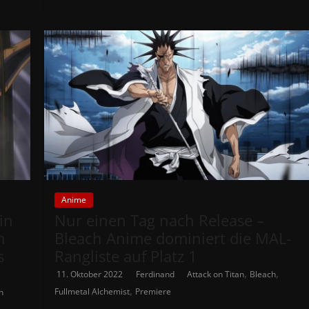
Anime
in
Nur einen Tag nach Release –
h
Bleach Anime dominiert die MAL-
s
Rangliste auf Platz 1
,
,
11. Oktober 2022
Ferdinand
Attack on Titan
Bleach
,
Fullmetal Alchemist
Premiere
n