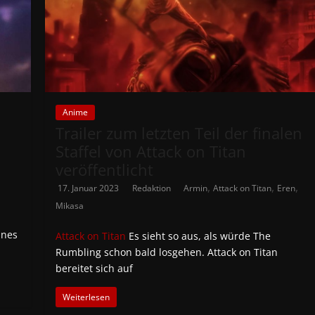
Anime
Trailer zum letzten Teil der finalen
Staffel von Attack on Titan
veröffentlicht
,
,
,
17. Januar 2023
Redaktion
Armin
Attack on Titan
Eren
Mikasa
ines
Attack on Titan
Es sieht so aus, als würde The
Rumbling schon bald losgehen. Attack on Titan
bereitet sich auf
Weiterlesen