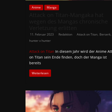
Anime
Manga
Attack on Titan-Mangaka hat
wegen des Mangas chronische
Verletzung erlitten
,
,
11. Februar 2023
Redaktion
Attack on Titan
Berserk
hunter x hunter
Attack on Titan
In diesem Jahr wird der Anime At
on Titan sein Ende finden, doch der Manga ist
bereits
Weiterlesen