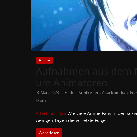
News
Auf
Phanimenal
findest
du
die
aktuellsten
Anime
Aufnahmen aus dem M
Anime-
News
um Animatoren
aus
Japan
,
,
8. März 2023
Faith
Armin Arlert
Attack on Titan
Ere
und
Kyojin
Deutschland
Attack on Titan
Wie viele Anime-Fans in den soz
wenigen Tagen die vorletzte Folge
Weiterlesen