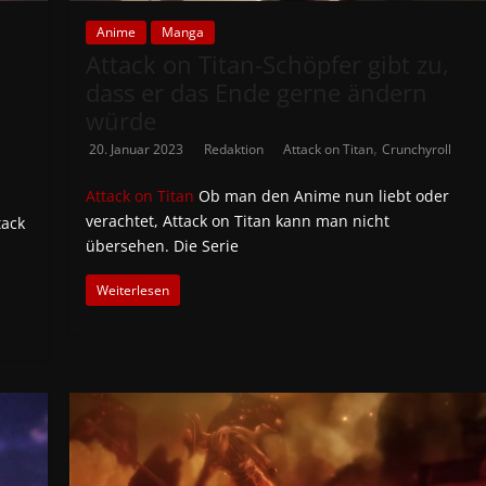
Anime
Manga
Attack on Titan-Schöpfer gibt zu,
dass er das Ende gerne ändern
würde
,
20. Januar 2023
Redaktion
Attack on Titan
Crunchyroll
Attack on Titan
Ob man den Anime nun liebt oder
verachtet, Attack on Titan kann man nicht
tack
übersehen. Die Serie
Weiterlesen