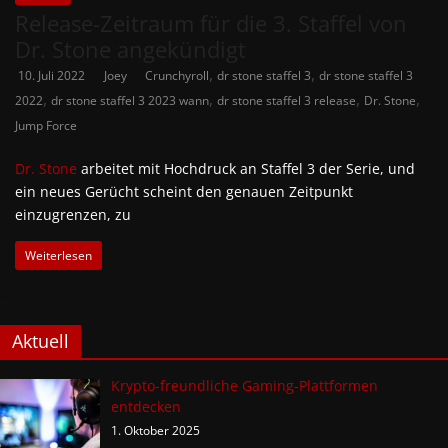
Release-Zeitraum für die 3. Staffel von
Dr. Stone angekündigt
,
,
10. Juli 2022
Joey
Crunchyroll
dr stone staffel 3
dr stone staffel 3
,
,
,
,
2022
dr stone staffel 3 2023 wann
dr stone staffel 3 release
Dr. Stone
Jump Force
Dr. Stone
arbeitet mit Hochdruck an Staffel 3 der Serie, und
ein neues Gerücht scheint den genauen Zeitpunkt
einzugrenzen, zu
Weiterlesen
Aktuell
Krypto-freundliche Gaming-Plattformen
entdecken
1. Oktober 2025