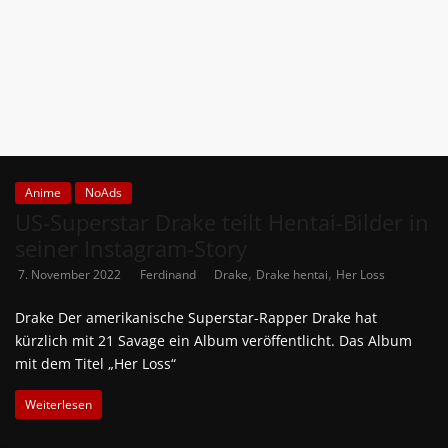
News
Auf
Phanimenal
findest
du
die
aktuellsten
Anime
NoAds
Anime-
US-Superstar Drake teilt Hentai-Bilder in
News
seiner Instagram-Story
aus
,
,
7. November 2022
Ferdinand
Drake
Drake hentai
Her Loss
Japan
und
Drake Der amerikanische Superstar-Rapper Drake hat
Deutschland
kürzlich mit 21 Savage ein Album veröffentlicht. Das Album
mit dem Titel „Her Loss“
Weiterlesen