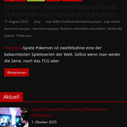
Umstrittenes Pokemon-Feature könnte
in Karmesin und Purpur zurückkehren
,
9. August 2022
Joey
exp teilen funktion karmesin purpur
exp-share
,
,
karmesin purpur
karmesin purpur feature umstritten exp teilen
Nintendo
,
Switch
Pokémon
Pokemon
-Spiele Pokemon ist zweifelsohne eine der
bekanntesten Spieleserien der Welt. Selbst wenn man weder
die Serie, noch das TCG oder
Weiterlesen
Aktuell
Krypto-freundliche Gaming-Plattformen
entdecken
1. Oktober 2025