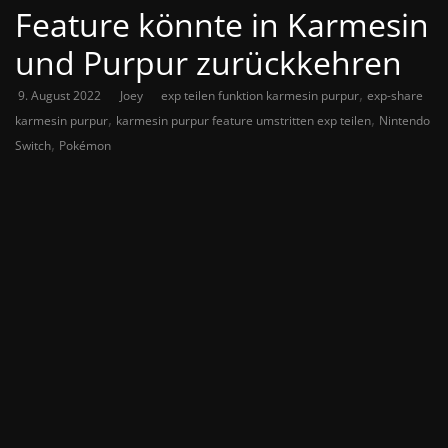
Feature könnte in Karmesin
und Purpur zurückkehren
,
9. August 2022
Joey
exp teilen funktion karmesin purpur
exp-share
,
,
karmesin purpur
karmesin purpur feature umstritten exp teilen
Nintendo
,
Switch
Pokémon