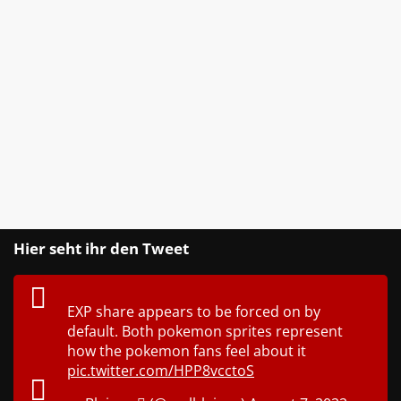
Hier seht ihr den Tweet
EXP share appears to be forced on by
default. Both pokemon sprites represent
how the pokemon fans feel about it
pic.twitter.com/HPP8vcctoS