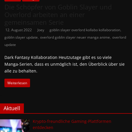
Die Schöpfer von Goblin Slayer und
Overlord arbeiten an einer
gemeinsamen Serie
,
12. August 2022
Joey
goblin slayer overlord kollabo kollaboration
,
,
goblin slayer update
overlord goblin slayer neuer manga anime
overlord
update
Dark Fantasy Kollaboration Heutzutage gibt es so viele
Manga-Serien, dass es unmöglich ist, den Überblick über sie
alle zu behalten.
Weiterlesen
Aktuell
Krypto-freundliche Gaming-Plattformen
entdecken