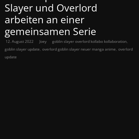
Slayer und Overlord
arbeiten an einer
gemeinsamen Serie
,
12. August 2022
Joey
goblin slayer overlord kollabo kollaboration
,
,
goblin slayer update
overlord goblin slayer neuer manga anime
overlord
update