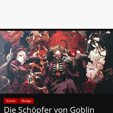
News
Auf
Phanimenal
findest
du
die
aktuellsten
Anime-
News
aus
Japan
und
Deutschland
Anime
Manga
Die Schöpfer von Goblin