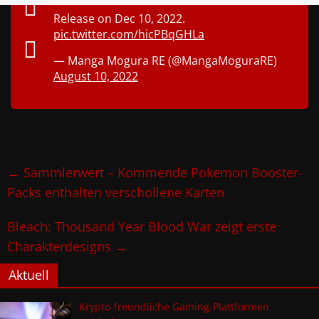
Release on Dec 10, 2022.
pic.twitter.com/hicPBqGHLa
— Manga Mogura RE (@MangaMoguraRE)
August 10, 2022
←
Sammlerwert – Kommende Pokemon Booster-
Packs enthalten verschollene Karten
Bleach: Thousand Year Blood War zeigt erste
Charakterdesigns
→
Aktuell
Krypto-freundliche Gaming-Plattformen