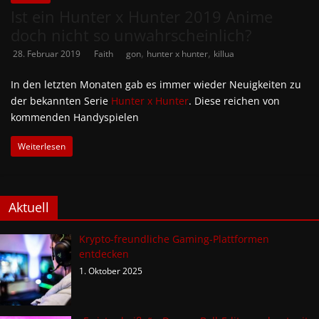
Ist ein Hunter x Hunter 2019 Anime
doch nicht so unwahrscheinlich?
,
,
28. Februar 2019
Faith
gon
hunter x hunter
killua
In den letzten Monaten gab es immer wieder Neuigkeiten zu
der bekannten Serie
Hunter x Hunter
. Diese reichen von
kommenden Handyspielen
Weiterlesen
Aktuell
Krypto-freundliche Gaming-Plattformen
entdecken
1. Oktober 2025