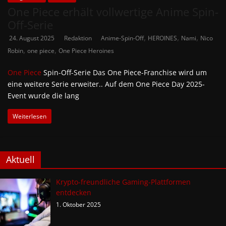
One Piece erhält vollwertige Anime Spin-
Off-Serie
,
,
,
24. August 2025
Redaktion
Anime-Spin-Off
HEROINES
Nami
Nico
,
,
Robin
one piece
One Piece Heroines
One Piece
Spin-Off-Serie Das One Piece-Franchise wird um
eine weitere Serie erweiter.. Auf dem One Piece Day 2025-
Event wurde die lang
Weiterlesen
Aktuell
Krypto-freundliche Gaming-Plattformen
entdecken
1. Oktober 2025